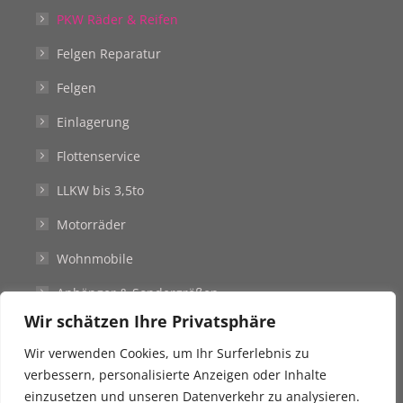
PKW Räder & Reifen
Felgen Reparatur
Felgen
Einlagerung
Flottenservice
LLKW bis 3,5to
Motorräder
Wohnmobile
Anhänger & Sondergrößen
Wir schätzen Ihre Privatsphäre
Stellenangebote
Wir verwenden Cookies, um Ihr Surferlebnis zu
Kontakt
verbessern, personalisierte Anzeigen oder Inhalte
einzusetzen und unseren Datenverkehr zu analysieren.