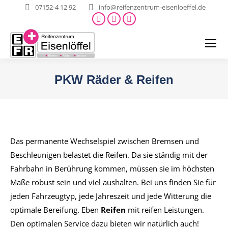
07152-4 12 92
info@reifenzentrum-eisenloeffel.de
Facebook
E-
X
page
Mail
page
opens
page
opens
in
opens
in
new
in
new
PKW Räder & Reifen
window
new
window
Sie befinden sich hier:
window
Das permanente Wechselspiel zwischen Bremsen und
Beschleunigen belastet die Reifen. Da sie ständig mit der
Fahrbahn in Berührung kommen, müssen sie im höchsten
Maße robust sein und viel aushalten. Bei uns finden Sie für
jeden Fahrzeugtyp, jede Jahreszeit und jede Witterung die
optimale Bereifung. Eben
Reifen
mit reifen Leistungen.
Den optimalen Service dazu bieten wir natürlich auch!