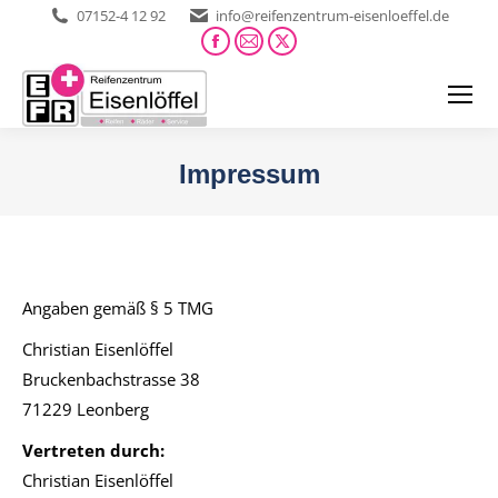
07152-4 12 92
info@reifenzentrum-eisenloeffel.de
Facebook
E-
X
page
Mail
page
opens
page
opens
in
opens
in
new
in
new
Impressum
window
new
window
Sie befinden sich hier:
window
Angaben gemäß § 5 TMG
Christian Eisenlöffel
Bruckenbachstrasse 38
71229 Leonberg
Vertreten durch:
Christian Eisenlöffel